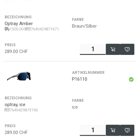
BEZEICHNUNG
FARBE
Optray Amber
Braun/Silber
1500.005
7640429871671
PREIS
289.00
CHF
ARTIKELNUMMER
P16110
BEZEICHNUNG
FARBE
optray, ice
ice
7640429873743
PREIS
289.00
CHF