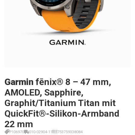
Garmin
fēnix® 8 – 47 mm,
AMOLED, Sapphire,
Graphit/Titanium Titan mit
QuickFit®-Silikon-Armband
22 mm
P106970
010-02904-11
753759338084