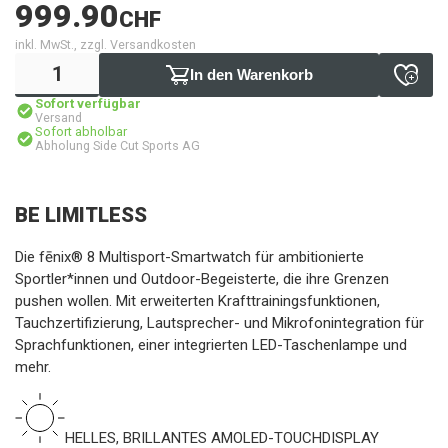
999.90
CHF
inkl. MwSt., zzgl. Versandkosten
In den Warenkorb
Sofort verfügbar
Versand
Sofort abholbar
Abholung Side Cut Sports AG
BE LIMITLESS
Die fēnix® 8 Multisport-Smartwatch für ambitionierte
Sportler*innen und Outdoor-Begeisterte, die ihre Grenzen
pushen wollen. Mit erweiterten Krafttrainingsfunktionen,
Tauchzertifizierung, Lautsprecher- und Mikrofonintegration für
Sprachfunktionen, einer integrierten LED-Taschenlampe und
mehr.
HELLES, BRILLANTES AMOLED-TOUCHDISPLAY