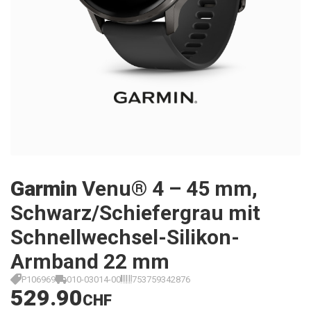
Garmin
Venu® 4 – 45 mm,
Schwarz/Schiefergrau mit
Schnellwechsel-Silikon-
Armband 22 mm
P106969
010-03014-00
753759342876
529.90
CHF