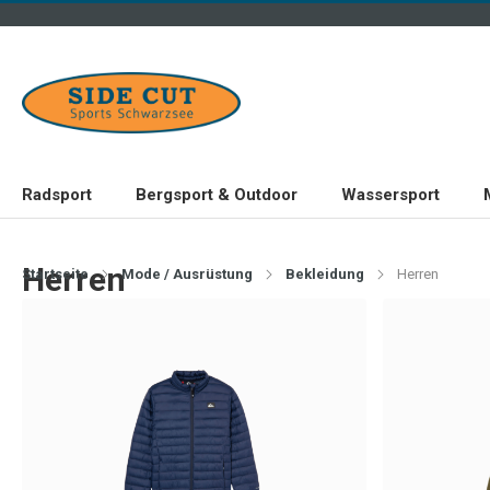
Radsport
Bergsport & Outdoor
Wassersport
Herren
Startseite
Mode / Ausrüstung
Bekleidung
Herren