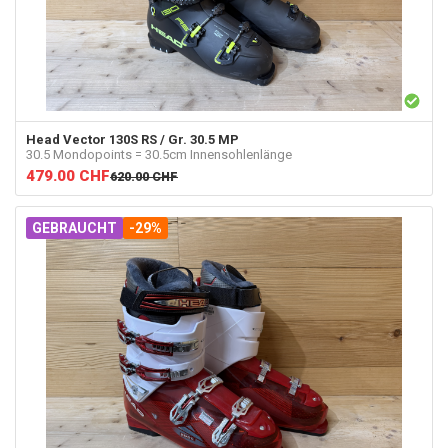
Head
Vector 130S RS / Gr. 30.5 MP
30.5 Mondopoints = 30.5cm Innensohlenlänge
479.00
CHF
620.00
CHF
GEBRAUCHT
-29%