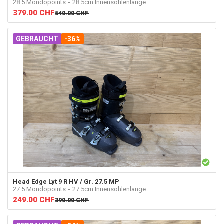
28.5 Mondopoints = 28.5cm Innensohlenlänge
379.00
CHF
540.00
CHF
GEBRAUCHT
-36%
Head
Edge Lyt 9 R HV / Gr. 27.5 MP
27.5 Mondopoints = 27.5cm Innensohlenlänge
249.00
CHF
390.00
CHF