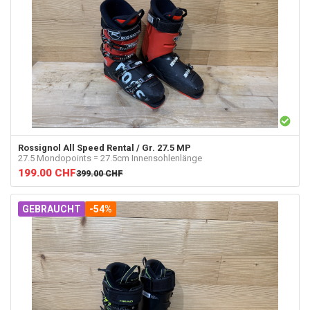
Rossignol
All Speed Rental / Gr. 27.5 MP
27.5 Mondopoints = 27.5cm Innensohlenlänge
199.00
CHF
399.00
CHF
GEBRAUCHT
-54%