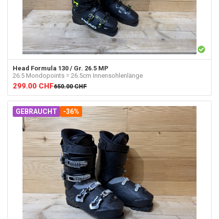
Head
Formula 130 / Gr. 26.5 MP
26.5 Mondopoints = 26.5cm Innensohlenlänge
299.00
CHF
650.00
CHF
GEBRAUCHT
-36%