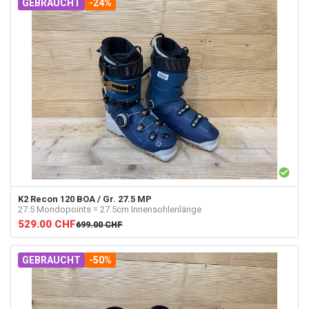
GEBRAUCHT
-24%
K2
Recon 120 BOA / Gr. 27.5 MP
27.5 Mondopoints = 27.5cm Innensohlenlänge
529.00
CHF
699.00
CHF
GEBRAUCHT
-50%