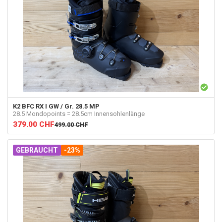
K2
BFC RX I GW / Gr. 28.5 MP
28.5 Mondopoints = 28.5cm Innensohlenlänge
379.00
CHF
499.00
CHF
GEBRAUCHT
-23%