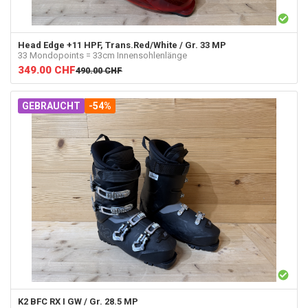
Head
Edge +11 HPF, Trans.Red/White / Gr. 33 MP
33 Mondopoints = 33cm Innensohlenlänge
349.00
CHF
490.00
CHF
GEBRAUCHT
-54%
K2
BFC RX I GW / Gr. 28.5 MP