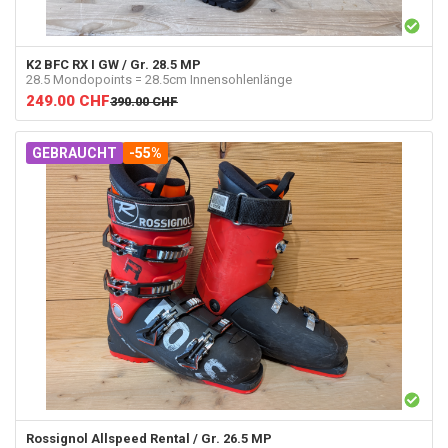
K2
BFC RX I GW / Gr. 28.5 MP
28.5 Mondopoints = 28.5cm Innensohlenlänge
249.00
CHF
390.00
CHF
GEBRAUCHT
-55%
Rossignol
Allspeed Rental / Gr. 26.5 MP