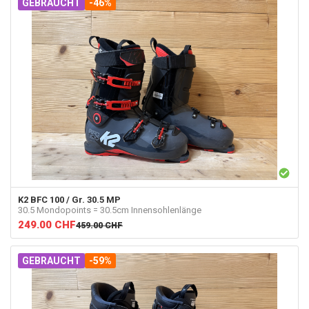
GEBRAUCHT
-46%
K2
BFC 100 / Gr. 30.5 MP
30.5 Mondopoints = 30.5cm Innensohlenlänge
249.00
CHF
459.00
CHF
GEBRAUCHT
-59%