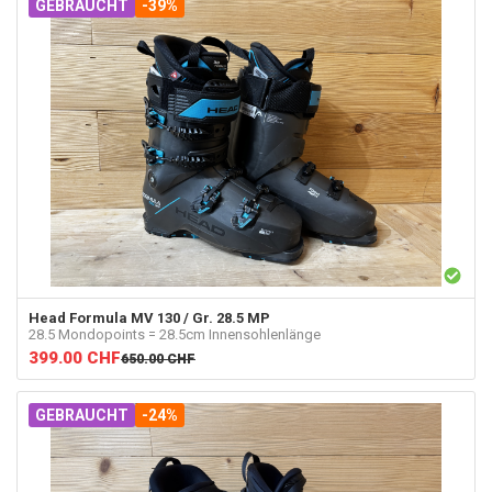
GEBRAUCHT
-39%
Head
Formula MV 130 / Gr. 28.5 MP
28.5 Mondopoints = 28.5cm Innensohlenlänge
399.00
CHF
650.00
CHF
GEBRAUCHT
-24%