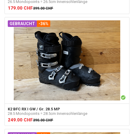
26.5 Mondopoints = 26.5cm Innensohlenlänge
179.00
CHF
399.00
CHF
GEBRAUCHT
-36%
K2
BFC RX I GW / Gr. 28.5 MP
28.5 Mondopoints = 28.5cm Innensohlenlänge
249.00
CHF
390.00
CHF