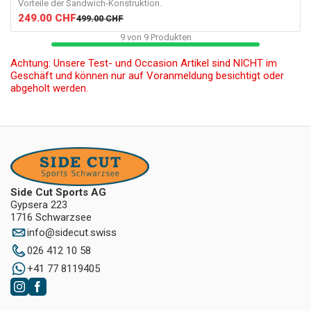
Vorteile der Sandwich-Konstruktion.
249.00
CHF
499.00
CHF
9
von
9
Produkten
Achtung: Unsere Test- und Occasion Artikel sind NICHT im
Geschäft und können nur auf Voranmeldung besichtigt oder
abgeholt werden.
Side Cut Sports AG
Gypsera 223
1716 Schwarzsee
info
@
sidecut.swiss
026 412 10 58
+41 77 8119405