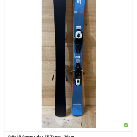
Stöckli
Stormrider SR Team 138cm