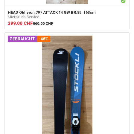
HEAD
Oblivion 79 / ATTACK 14 GW BR.85, 163cm
Mietski ab Service
299.00
CHF
560.00
CHF
GEBRAUCHT
-46%