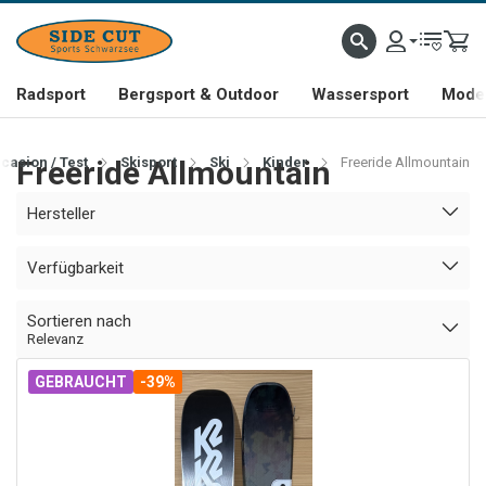
Radsport
Bergsport & Outdoor
Wassersport
Mode 
casion / Test
Freeride Allmountain
Skisport
Ski
Kinder
Freeride Allmountain
Hersteller
Verfügbarkeit
Sortieren nach
Relevanz
GEBRAUCHT
-39%