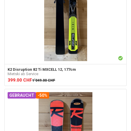
K2
Disruption 82 Ti MXCELL 12, 177cm
Mietski ab Service
399.00
CHF
1'049.00
CHF
GEBRAUCHT
-50%