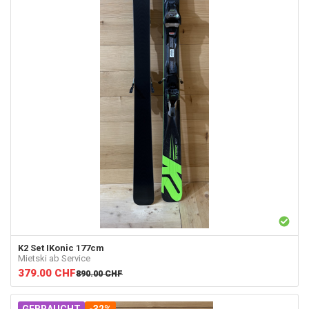
K2
Set IKonic 177cm
Mietski ab Service
379.00
CHF
890.00
CHF