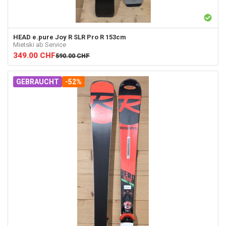
HEAD
e.pure Joy R SLR Pro R 153cm
Mietski ab Service
349.00
CHF
590.00
CHF
GEBRAUCHT
-52%