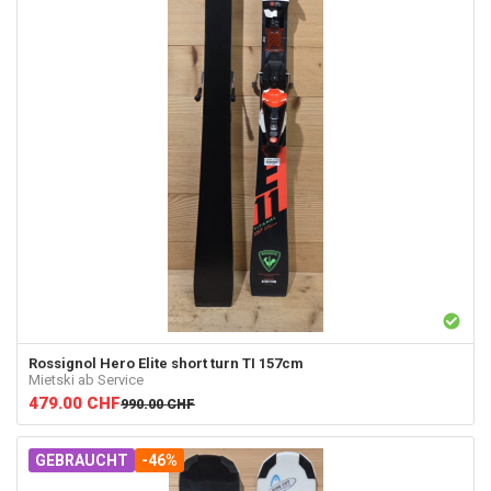
Rossignol
Hero Elite short turn TI 157cm
Mietski ab Service
479.00
CHF
990.00
CHF
GEBRAUCHT
-46%