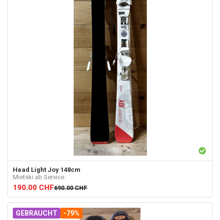
Head
Light Joy 148cm
Mietski ab Service
190.00
CHF
690.00
CHF
GEBRAUCHT
-79%