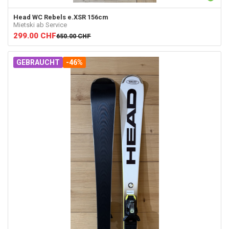
Head
WC Rebels e.XSR 156cm
Mietski ab Service
299.00
CHF
650.00
CHF
GEBRAUCHT
-46%