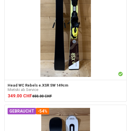
Head
WC Rebels e.XSR SW 149cm
Mietski ab Service
349.00
CHF
650.00
CHF
GEBRAUCHT
-54%