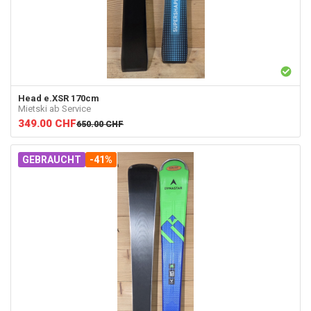
Head
e.XSR 170cm
Mietski ab Service
349.00
CHF
650.00
CHF
GEBRAUCHT
-41%