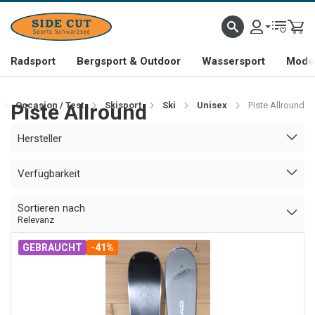
Radsport
Bergsport & Outdoor
Wassersport
Mode 
Piste Allround
Occasion / Test
Skisport
Ski
Unisex
Piste Allround
Hersteller
Verfügbarkeit
Sortieren nach
Relevanz
GEBRAUCHT
-41%