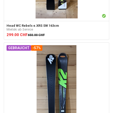
Head
WC Rebels e.XRS SW 163cm
Mietski ab Service
299.00
CHF
650.00
CHF
GEBRAUCHT
-57%