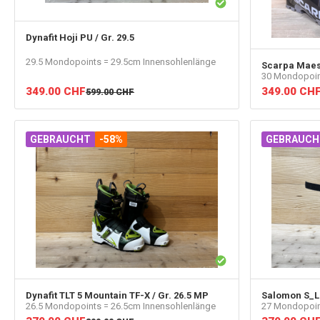
Dynafit
Hoji PU / Gr. 29.5
29.5 Mondopoints = 29.5cm Innensohlenlänge
Scarpa
Maest
30 Mondopoin
349.00
CHF
349.00
CH
599.00
CHF
GEBRAUCHT
-58%
GEBRAUCH
Dynafit
TLT 5 Mountain TF-X / Gr. 26.5 MP
Salomon
S_L
26.5 Mondopoints = 26.5cm Innensohlenlänge
27 Mondopoin