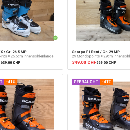
X / Gr. 26.5 MP
Scarpa
F1 Rent / Gr. 29 MP
ints = 26.5cm Innensohlenlänge
29 Mondopoints = 29cm Innensoh
F
349.00
CHF
639.00
CHF
669.00
CHF
T
-41%
GEBRAUCHT
-41%