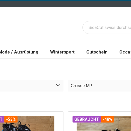
Mode / Ausrüstung
Wintersport
Gutschein
Occas
Grösse MP
T
-53%
GEBRAUCHT
-48%