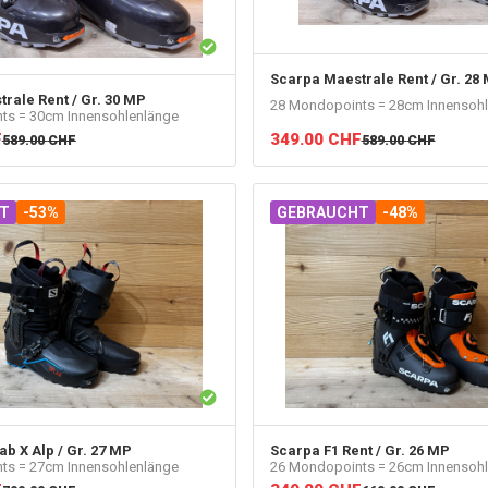
Scarpa
Maestrale Rent / Gr. 28
rale Rent / Gr. 30 MP
28 Mondopoints = 28cm Innensoh
ts = 30cm Innensohlenlänge
F
349.00
CHF
589.00
CHF
589.00
CHF
T
-53%
GEBRAUCHT
-48%
ab X Alp / Gr. 27 MP
Scarpa
F1 Rent / Gr. 26 MP
ts = 27cm Innensohlenlänge
26 Mondopoints = 26cm Innensoh