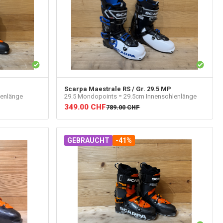
Scarpa
Maestrale RS / Gr. 29.5 MP
lenlänge
29.5 Mondopoints = 29.5cm Innensohlenlänge
349.00
CHF
789.00
CHF
GEBRAUCHT
-41%