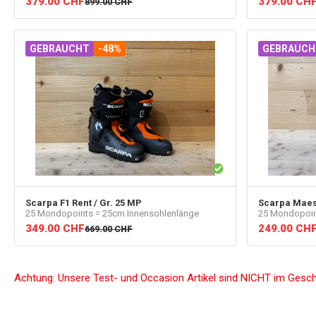
379.00
CHF
379.00
CH
899.00
CHF
GEBRAUCHT
-48%
GEBRAUCH
Scarpa
F1 Rent / Gr. 25 MP
Scarpa
Maest
25 Mondopoints = 25cm Innensohlenlänge
25 Mondopoin
349.00
CHF
249.00
CH
669.00
CHF
Achtung: Unsere Test- und Occasion Artikel sind NICHT im Gesc