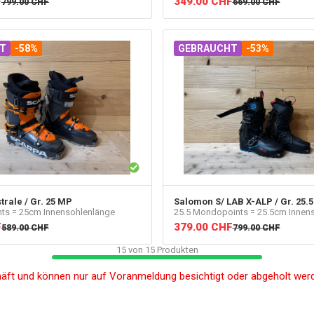
F
349.00
CHF
799.00
CHF
669.00
CHF
T
-58%
GEBRAUCHT
-53%
rale / Gr. 25 MP
Salomon
S/ LAB X-ALP / Gr. 25.
ts = 25cm Innensohlenlänge
25.5 Mondopoints = 25.5cm Innen
F
379.00
CHF
589.00
CHF
799.00
CHF
15
von
15
Produkten
häft und können nur auf Voranmeldung besichtigt oder abgeholt wer