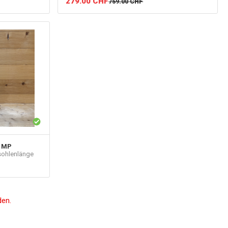
279.00
CHF
759.00
CHF
5 MP
sohlenlänge
den.