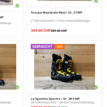
Scarpa
Maestrale Rent / Gr. 27 MP
 MP
27 Mondopoints = 27cm Innensohlenlänge
lenlänge
349.00
CHF
589.00
CHF
GEBRAUCHT
-63%
La Sportiva
Spectre / Gr. 28.5 MP
lenlänge
28.5 Mondopoints = 28.5cm Innensohlenlänge