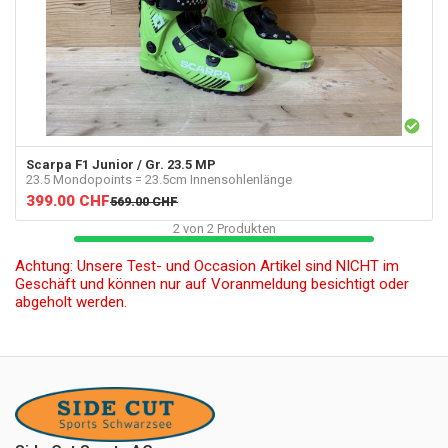
Scarpa
F1 Junior / Gr. 23.5 MP
23.5 Mondopoints = 23.5cm Innensohlenlänge
399.00
CHF
569.00
CHF
2
von
2
Produkten
Achtung: Unsere Test- und Occasion Artikel sind NICHT im
Geschäft und können nur auf Voranmeldung besichtigt oder
abgeholt werden.