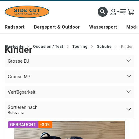
Radsport
Bergsport & Outdoor
Wassersport
Mode 
Startseite
Kinder
Occasion / Test
Touring
Schuhe
Kinder
Grösse EU
Grösse MP
Verfügbarkeit
Sortieren nach
Relevanz
GEBRAUCHT
-30%