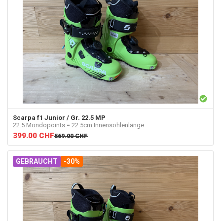
Scarpa
f1 Junior / Gr. 22.5 MP
22.5 Mondopoints = 22.5cm Innensohlenlänge
399.00
CHF
569.00
CHF
GEBRAUCHT
-30%