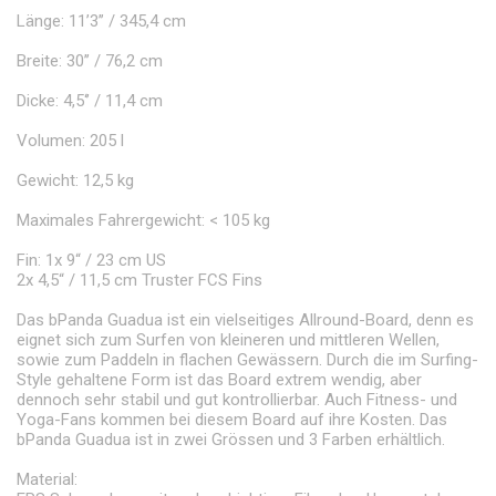
Länge: 11’3’’ / 345,4 cm
Breite: 30’’ / 76,2 cm
Dicke: 4,5‘’ / 11,4 cm
Volumen: 205 l
Gewicht: 12,5 kg
Maximales Fahrergewicht: < 105 kg
Fin: 1x 9“ / 23 cm US
2x 4,5“ / 11,5 cm Truster FCS Fins
Das bPanda Guadua ist ein vielseitiges Allround-Board, denn es
eignet sich zum Surfen von kleineren und mittleren Wellen,
sowie zum Paddeln in flachen Gewässern. Durch die im Surfing-
Style gehaltene Form ist das Board extrem wendig, aber
dennoch sehr stabil und gut kontrollierbar. Auch Fitness- und
Yoga-Fans kommen bei diesem Board auf ihre Kosten. Das
bPanda Guadua ist in zwei Grössen und 3 Farben erhältlich.
Material: