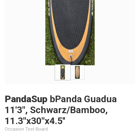
PandaSup
bPanda Guadua
11'3", Schwarz/Bamboo,
11.3"x30"x4.5''
Occasion Test Board