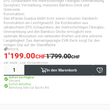
EPS Schaumkern mit mehrschichtiger Fiberglas-Ummantelung,
Epoxyharz Verstärkung, massives Bamboo-Deck und
Unterseite
Konstruktion:
Das bPanda Guadua bleibt trotz seiner robusten Sandwich-
Konstruktion ein Leichtgewicht. Die Kombination aus
ultraleichtem EPS-Schaumkern, der mehrschichtigen Fiberglas-
Ummantelung und den Bamboo-Decks ermöglicht eine
optimale Absorption von wirkenden Kräften und eine extreme
Langlebigkeit. Das diamantgeprägte EVA-Deck sorgt für den
nötigen Grip auf der Standfläche.
RP3518
1'199.00
1'799.00
CHF
CHF
inkl. MwSt., zzgl. Versandkosten
In den Warenkorb
Sofort verfügbar
Versand
Sofort abholbar
Abholung Side Cut Sports AG