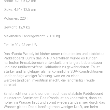
Breite: 32’’ / 81,2 cm
Dicke: 4,9“ / 12,5 cm
Volumen: 220 l
Gewicht: 12,9 kg
Maximales Fahrergewicht: < 150 kg
Fin: 1x 9“ / 23 cm US
Das rPanda Woody ist bisher unser robustestes und stabilstes
Paddleboard. Durch das P-T-C Verfahren wurde es für den
härtesten Einsatzbereich entwickelt, um längere Lebensdauer
und eine unübertroffene Haltbarkeit zu gewährleisten. Es ist
stärker und langlebiger als herkömmliche SUP-Konstruktionen
und benötigt weniger Wartung, was es zu einer
wertbeständigen Investition macht, die langfristig Freude
bereitet.
Es ist nicht nur stark, sondern auch das stabilste Paddleboard
in unserem Sortiment. Das rPanda ist so konstruiert, dass es
höher im Wasser liegt und somit wiederstandsärmer durch das
Wasser gleitet. Dabei benötigt man weniger Kraft, um beim