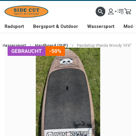
Radsport
Bergsport & Outdoor
Wassersport
Mode 
Wassersport
Hardboard (SUP)
PandaSup rPanda Woody 10’6"
GEBRAUCHT
-50%