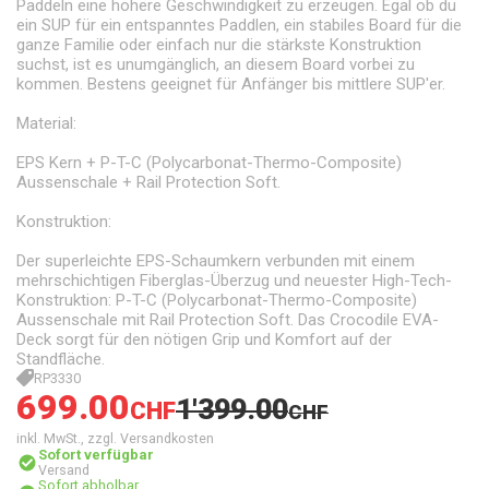
Paddeln eine höhere Geschwindigkeit zu erzeugen. Egal ob du
ein SUP für ein entspanntes Paddlen, ein stabiles Board für die
ganze Familie oder einfach nur die stärkste Konstruktion
suchst, ist es unumgänglich, an diesem Board vorbei zu
kommen. Bestens geeignet für Anfänger bis mittlere SUP'er.
Material:
EPS Kern + P-T-C (Polycarbonat-Thermo-Composite)
Aussenschale + Rail Protection Soft.
Konstruktion:
Der superleichte EPS-Schaumkern verbunden mit einem
mehrschichtigen Fiberglas-Überzug und neuester High-Tech-
Konstruktion: P-T-C (Polycarbonat-Thermo-Composite)
Aussenschale mit Rail Protection Soft. Das Crocodile EVA-
Deck sorgt für den nötigen Grip und Komfort auf der
Standfläche.
RP3330
699.00
1'399.00
CHF
CHF
inkl. MwSt., zzgl. Versandkosten
Sofort verfügbar
Versand
Sofort abholbar