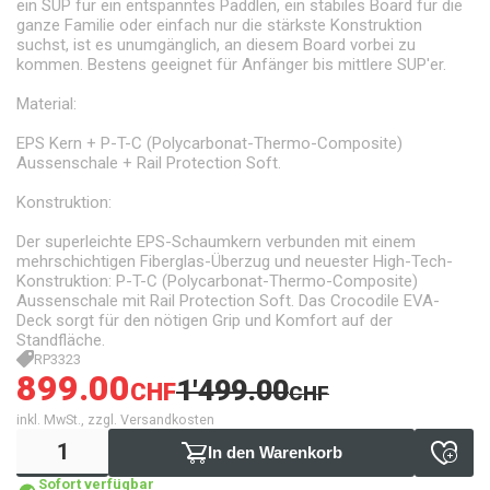
ein SUP für ein entspanntes Paddlen, ein stabiles Board für die
ganze Familie oder einfach nur die stärkste Konstruktion
suchst, ist es unumgänglich, an diesem Board vorbei zu
kommen. Bestens geeignet für Anfänger bis mittlere SUP'er.
Material:
EPS Kern + P-T-C (Polycarbonat-Thermo-Composite)
Aussenschale + Rail Protection Soft.
Konstruktion:
Der superleichte EPS-Schaumkern verbunden mit einem
mehrschichtigen Fiberglas-Überzug und neuester High-Tech-
Konstruktion: P-T-C (Polycarbonat-Thermo-Composite)
Aussenschale mit Rail Protection Soft. Das Crocodile EVA-
Deck sorgt für den nötigen Grip und Komfort auf der
Standfläche.
RP3323
899.00
1'499.00
CHF
CHF
inkl. MwSt., zzgl. Versandkosten
In den Warenkorb
Sofort verfügbar