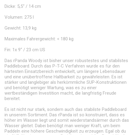
Dicke: 5,5“ / 14 cm
Volumen: 275 l
Gewicht: 13,9 kg
Maximales Fahrergewicht: < 180 kg
Fin: 1x 9“ / 23 cm US
Das rPanda Woody ist bisher unser robustestes und stabilstes
Paddleboard. Durch das P-T-C Verfahren wurde es für den
härtesten Einsatzbereich entwickelt, um längere Lebensdauer
und eine unübertroffene Haltbarkeit zu gewährleisten. Es ist
stärker und langlebiger als herkömmliche SUP-Konstruktionen
und benötigt weniger Wartung, was es zu einer
wertbeständigen Investition macht, die langfristig Freude
bereitet.
Es ist nicht nur stark, sondern auch das stabilste Paddleboard
in unserem Sortiment. Das rPanda ist so konstruiert, dass es
höher im Wasser liegt und somit wiederstandsärmer durch das
Wasser gleitet. Dabei benötigt man weniger Kraft, um beim
Paddeln eine höhere Geschwindigkeit zu erzeugen. Egal ob du