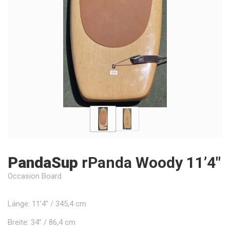
PandaSup
rPanda Woody 11’4"
Occasion Board
Länge: 11’4’’ / 345,4 cm
Breite: 34’’ / 86,4 cm