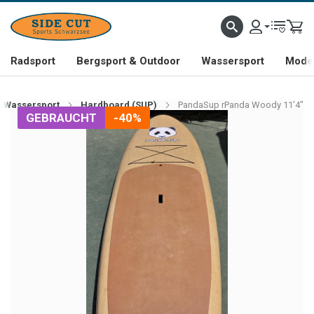
Radsport
Bergsport & Outdoor
Wassersport
Mode 
Wassersport
Hardboard (SUP)
PandaSup rPanda Woody 11’4"
GEBRAUCHT
-40%