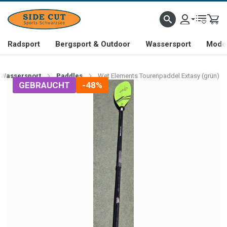
Radsport
Bergsport & Outdoor
Wassersport
Mode 
Wassersport
Paddles
Wet Elements Tourenpaddel Extasy (grün)
GEBRAUCHT
-48%