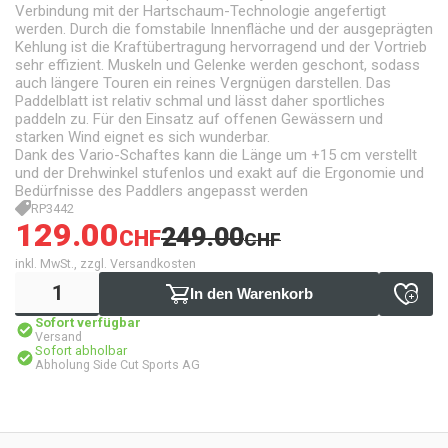
Verbindung mit der Hartschaum-Technologie angefertigt
werden. Durch die fomstabile Innenfläche und der ausgeprägten
Kehlung ist die Kraftübertragung hervorragend und der Vortrieb
sehr effizient. Muskeln und Gelenke werden geschont, sodass
auch längere Touren ein reines Vergnügen darstellen. Das
Paddelblatt ist relativ schmal und lässt daher sportliches
paddeln zu. Für den Einsatz auf offenen Gewässern und
starken Wind eignet es sich wunderbar.
Dank des Vario-Schaftes kann die Länge um +15 cm verstellt
und der Drehwinkel stufenlos und exakt auf die Ergonomie und
Bedürfnisse des Paddlers angepasst werden
RP3442
129.00
249.00
CHF
CHF
inkl. MwSt., zzgl. Versandkosten
In den Warenkorb
Sofort verfügbar
Versand
Sofort abholbar
Abholung Side Cut Sports AG