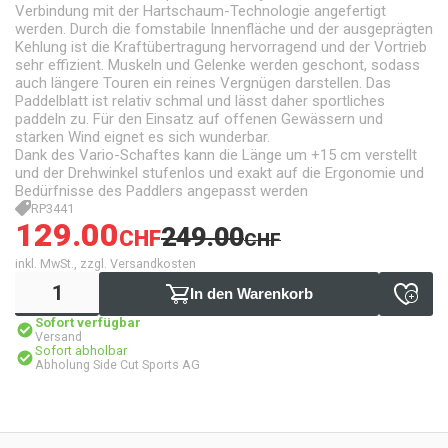
Verbindung mit der Hartschaum-Technologie angefertigt
werden. Durch die fomstabile Innenfläche und der ausgeprägten
Kehlung ist die Kraftübertragung hervorragend und der Vortrieb
sehr effizient. Muskeln und Gelenke werden geschont, sodass
auch längere Touren ein reines Vergnügen darstellen. Das
Paddelblatt ist relativ schmal und lässt daher sportliches
paddeln zu. Für den Einsatz auf offenen Gewässern und
starken Wind eignet es sich wunderbar.
Dank des Vario-Schaftes kann die Länge um +15 cm verstellt
und der Drehwinkel stufenlos und exakt auf die Ergonomie und
Bedürfnisse des Paddlers angepasst werden
RP3441
129.00
249.00
CHF
CHF
inkl. MwSt., zzgl. Versandkosten
In den Warenkorb
Sofort verfügbar
Versand
Sofort abholbar
Abholung Side Cut Sports AG