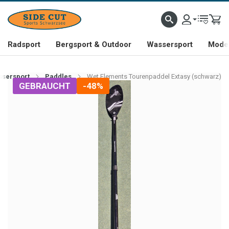
Radsport
Bergsport & Outdoor
Wassersport
Mode 
sersport
Paddles
Wet Elements Tourenpaddel Extasy (schwarz)
GEBRAUCHT
-48%