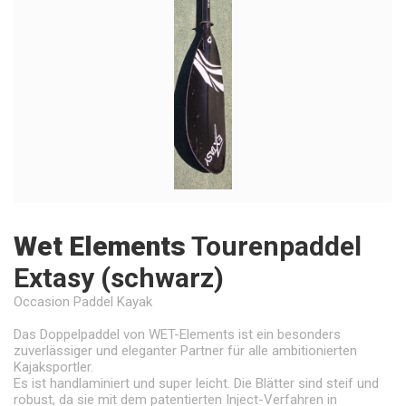
Wet Elements
Tourenpaddel
Extasy (schwarz)
Occasion Paddel Kayak
Das Doppelpaddel von WET-Elements ist ein besonders
zuverlässiger und eleganter Partner für alle ambitionierten
Kajaksportler.
Es ist handlaminiert und super leicht. Die Blätter sind steif und
robust, da sie mit dem patentierten Inject-Verfahren in