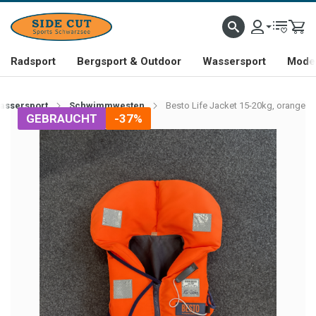
Radsport
Bergsport & Outdoor
Wassersport
Mode 
assersport
Schwimmwesten
Besto Life Jacket 15-20kg, orange
GEBRAUCHT
-37%