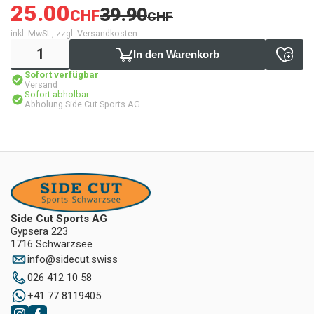
25.00
39.90
CHF
CHF
inkl. MwSt., zzgl. Versandkosten
In den Warenkorb
Sofort verfügbar
Versand
Sofort abholbar
Abholung Side Cut Sports AG
Side Cut Sports AG
Gypsera 223
1716 Schwarzsee
info
@
sidecut.swiss
026 412 10 58
+41 77 8119405