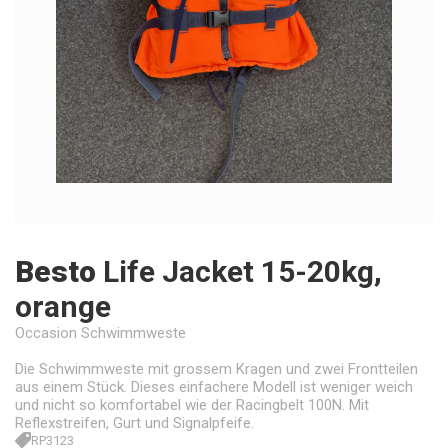
Besto
Life Jacket 15-20kg,
orange
Occasion Schwimmweste
Die Schwimmweste mit grossem Kragen und zwei Frontteilen
aus einem Stück. Dieses einfachere Modell ist weniger weich
und nicht so komfortabel wie der Racingbelt 100N. Mit
Reflexstreifen, Gurt und Signalpfeife.
RP3123