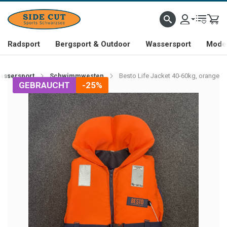
Radsport
Bergsport & Outdoor
Wassersport
Mode 
assersport
Schwimmwesten
Besto Life Jacket 40-60kg, orange
GEBRAUCHT
-25%