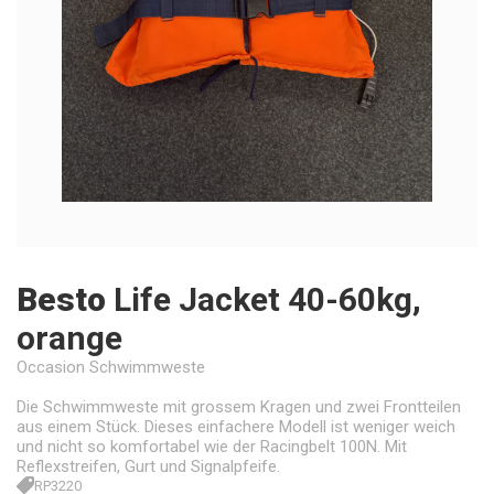
Besto
Life Jacket 40-60kg,
orange
Occasion Schwimmweste
Die Schwimmweste mit grossem Kragen und zwei Frontteilen
aus einem Stück. Dieses einfachere Modell ist weniger weich
und nicht so komfortabel wie der Racingbelt 100N. Mit
Reflexstreifen, Gurt und Signalpfeife.
RP3220