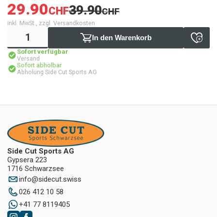
29.90
39.90
CHF
CHF
inkl. MwSt., zzgl. Versandkosten
In den Warenkorb
Sofort verfügbar
Versand
Sofort abholbar
Abholung Side Cut Sports AG
Side Cut Sports AG
Gypsera 223
1716 Schwarzsee
info
@
sidecut.swiss
026 412 10 58
+41 77 8119405