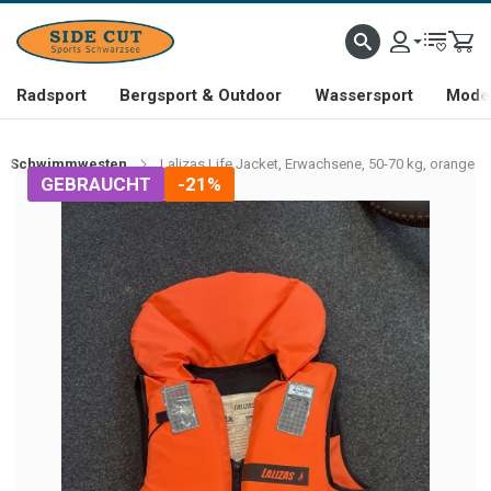
Radsport
Bergsport & Outdoor
Wassersport
Mode 
Schwimmwesten
Lalizas Life Jacket, Erwachsene, 50-70 kg, orange
GEBRAUCHT
-21%