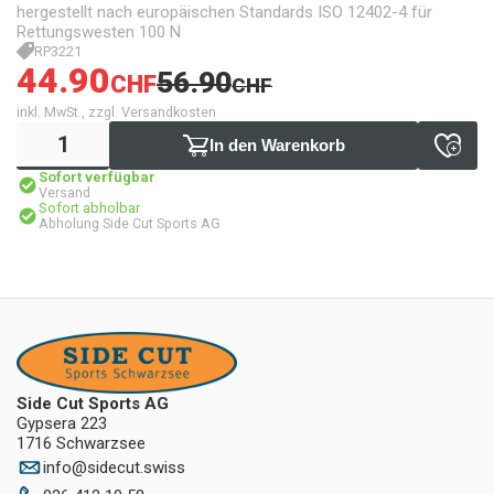
hergestellt nach europäischen Standards ISO 12402-4 für
Rettungswesten 100 N
RP3221
44.90
56.90
CHF
CHF
inkl. MwSt., zzgl. Versandkosten
In den Warenkorb
Sofort verfügbar
Versand
Sofort abholbar
Abholung Side Cut Sports AG
Side Cut Sports AG
Gypsera 223
1716 Schwarzsee
info
@
sidecut.swiss