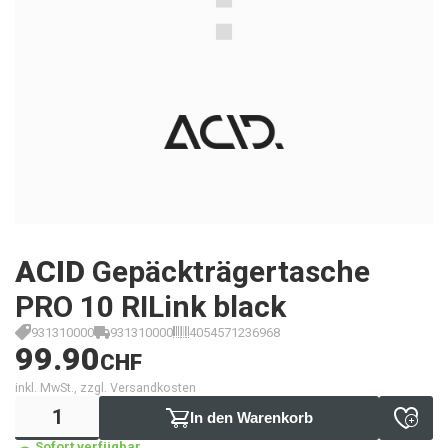
ACID
Gepäckträgertasche
PRO 10 RILink black
931310000
931310000
4054571236968
99.90
CHF
inkl. MwSt., zzgl. Versandkosten
In den Warenkorb
Sofort verfügbar