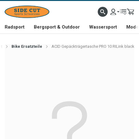
Radsport
Bergsport & Outdoor
Wassersport
Mode 
t
Bike Ersatzteile
ACID Gepäckträgertasche PRO 10 RILink black