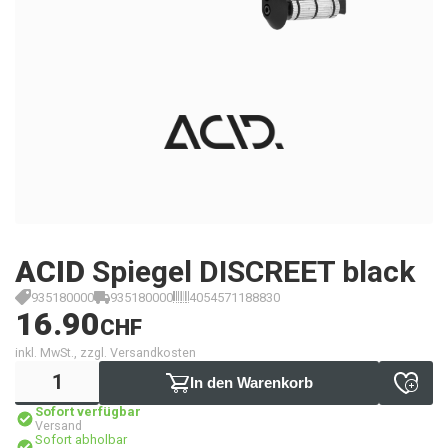
ACID
Spiegel DISCREET black
935180000
935180000
4054571188830
16.90
CHF
inkl. MwSt., zzgl. Versandkosten
In den Warenkorb
Sofort verfügbar
Versand
Sofort abholbar