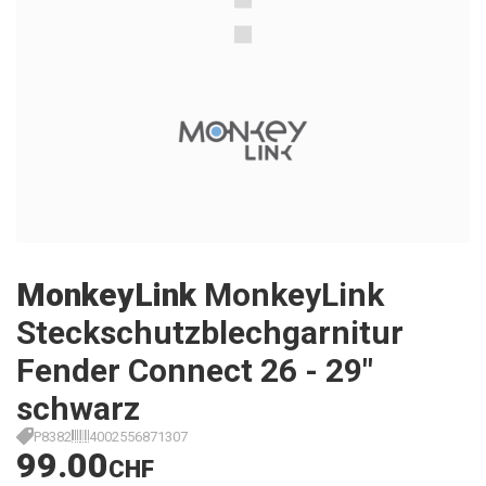
MonkeyLink
MonkeyLink
Steckschutzblechgarnitur
Fender Connect 26 - 29"
schwarz
P8382
4002556871307
99.00
CHF