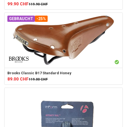
99.90
CHF
119.90
CHF
GEBRAUCHT
-25%
Brooks
Classic B17 Standard Honey
89.00
CHF
119.00
CHF