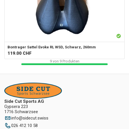
Bontrager
Sattel Evoke RL WSD, Schwarz, 260mm
119.00
CHF
9
von
9
Produkten
Side Cut Sports AG
Gypsera 223
1716 Schwarzsee
info
@
sidecut.swiss
026 412 10 58