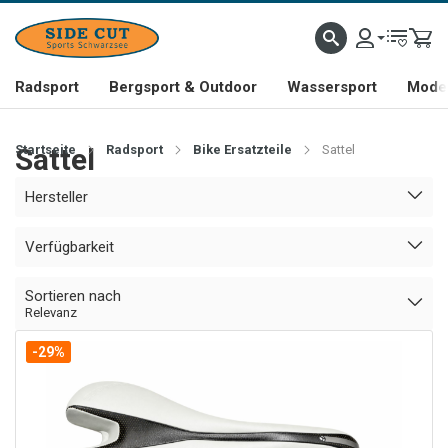
Radsport
Bergsport & Outdoor
Wassersport
Mode 
Startseite
Sattel
Radsport
Bike Ersatzteile
Sattel
Hersteller
Verfügbarkeit
Sortieren nach
Relevanz
-29%