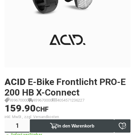
ACID
E-Bike Frontlicht PRO-E
200 HB X-Connect
939670000
939670000
4054571236227
159.90
CHF
inkl. MwSt., zzgl. Versandkosten
In den Warenkorb
Sofort verfügbar