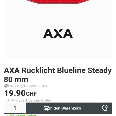
AXA
Rücklicht Blueline Steady
80 mm
P97866
3379399396160
19.90
CHF
inkl. MwSt., zzgl. Versandkosten
In den Warenkorb
Sofort verfügbar