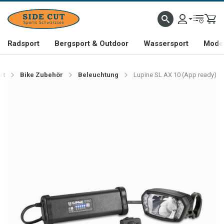
Radsport
Bergsport & Outdoor
Wassersport
Mode 
rt
Bike Zubehör
Beleuchtung
Lupine SL AX 10 (App ready)