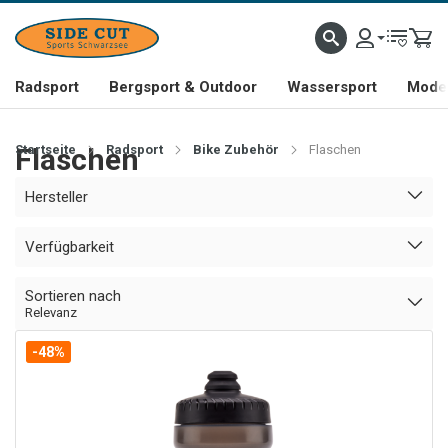
Radsport
Bergsport & Outdoor
Wassersport
Mode 
Startseite
Flaschen
Radsport
Bike Zubehör
Flaschen
Hersteller
Verfügbarkeit
Sortieren nach
Relevanz
-48%