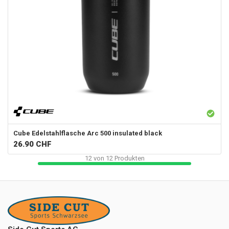
Cube
Edelstahlflasche Arc 500 insulated black
26.90
CHF
12
von
12
Produkten