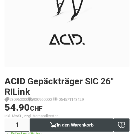
ACID
Gepäckträger SIC 26"
RILink
930960000
930960000
4054571143129
54.90
CHF
inkl. MwSt., zzgl. Versandkosten
In den Warenkorb
Sofort verfügbar