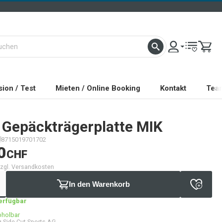
ion / Test
Mieten / Online Booking
Kontakt
Tea
Gepäckträgerplatte MIK
8715019701702
0
CHF
 zzgl. Versandkosten
In den Warenkorb
verfügbar
bholbar
 Side Cut Sports AG