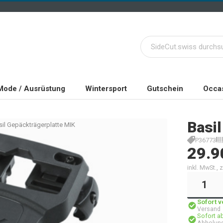
Mode / Ausrüstung
Wintersport
Gutschein
Occas
Basil
sil Gepäckträgerplatte MIK
P36773
29.9
inkl. MwSt.,
Sofort 
Versand
Sofort a
Abholung