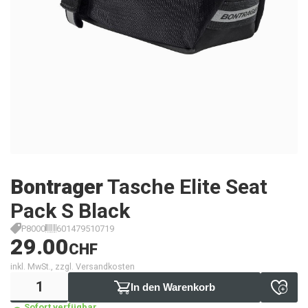
Bontrager
Tasche Elite Seat
Pack S Black
P8000
601479510719
29.00
CHF
inkl. MwSt., zzgl. Versandkosten
In den Warenkorb
Sofort verfügbar