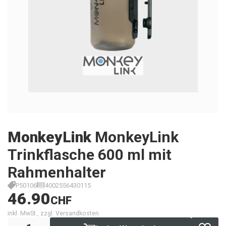
MonkeyLink
MonkeyLink
Trinkflasche 600 ml mit
Rahmenhalter
P50106
4002556430115
46.90
CHF
inkl. MwSt., zzgl. Versandkosten