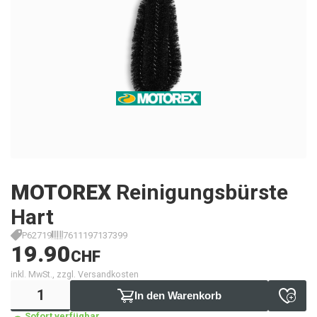
MOTOREX
Reinigungsbürste
Hart
P62719
7611197137399
19.90
CHF
inkl. MwSt., zzgl. Versandkosten
In den Warenkorb
Sofort verfügbar