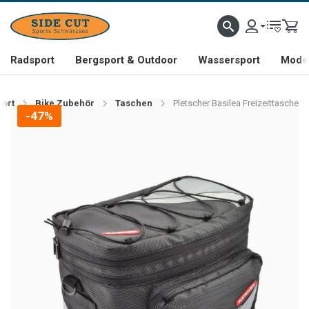
Radsport
Bergsport & Outdoor
Wassersport
Mode 
ort
Bike Zubehör
Taschen
Pletscher Basilea Freizeittasche
-47%