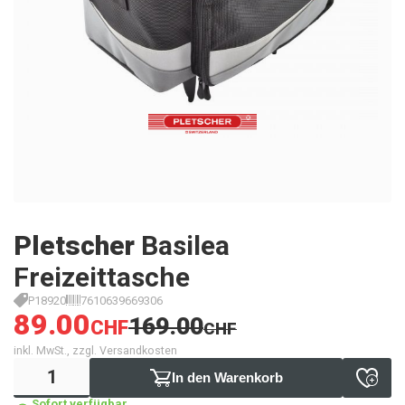
Pletscher
Basilea
Freizeittasche
P18920
7610639669306
89.00
169.00
CHF
CHF
inkl. MwSt., zzgl. Versandkosten
In den Warenkorb
Sofort verfügbar