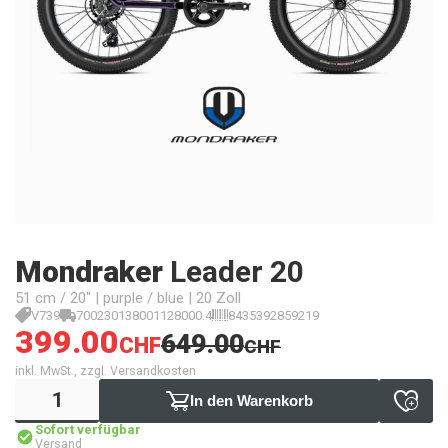
Mondraker
Leader 20
51 cm / 20" | purple / blue | 20 Zoll
V739
700230138001128000.4
8435392859219
399.00
649.00
CHF
CHF
inkl. MwSt., zzgl. Versandkosten
In den Warenkorb
Sofort verfügbar
Versand