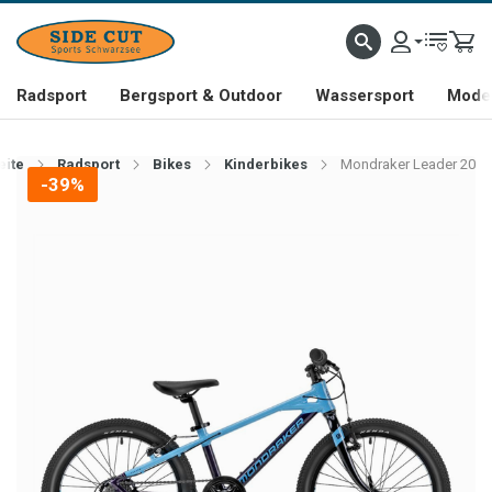
Radsport
Bergsport & Outdoor
Wassersport
Mode 
eite
Radsport
Bikes
Kinderbikes
Mondraker Leader 20
-39%