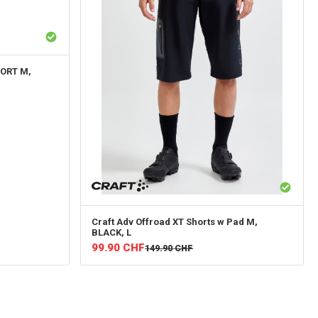
HORT M,
Craft
Adv Offroad XT Shorts w Pad M,
BLACK, L
99.90
CHF
149.90
CHF