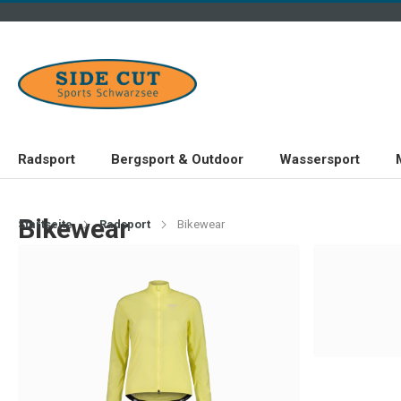
Radsport
Bergsport & Outdoor
Wassersport
Bikewear
Startseite
Radsport
Bikewear