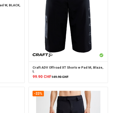
Pad W, BLACK,
Craft
ADV Offroad XT Shorts w Pad M, Blaze,
L
99.90
CHF
149.90
CHF
-33%