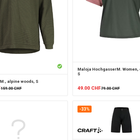
Maloja
HochgasserM. Women, d
S
M., alpine woods, S
49.00
CHF
F
79.00
CHF
159.00
CHF
-33%