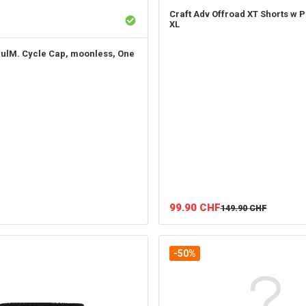
Craft
Adv Offroad XT Shorts w 
XL
lM. Cycle Cap, moonless, One
99.90
CHF
149.90
CHF
-50%