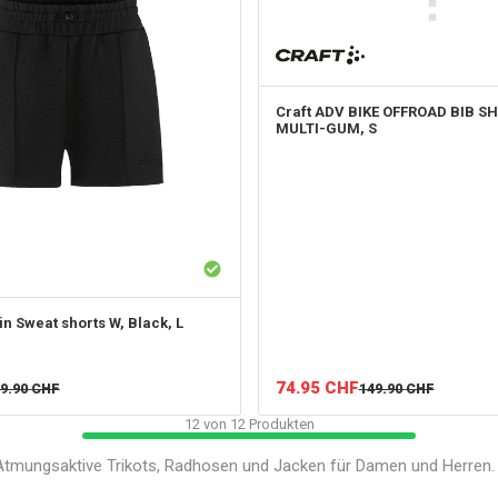
Craft
ADV BIKE OFFROAD BIB S
MULTI-GUM, S
n Sweat shorts W, Black, L
74.95
CHF
9.90
CHF
149.90
CHF
12
von
12
Produkten
 Atmungsaktive Trikots, Radhosen und Jacken für Damen und Herren.