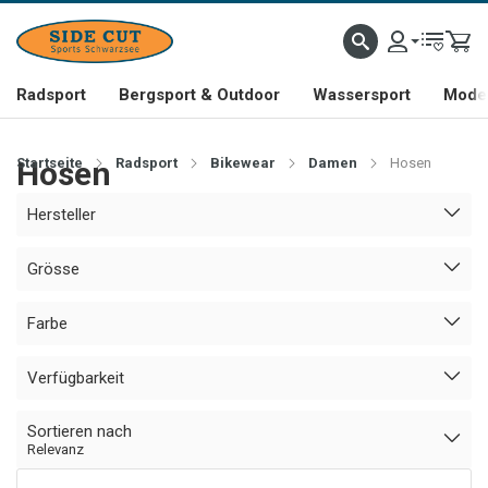
Radsport
Bergsport & Outdoor
Wassersport
Mode 
Startseite
Hosen
Radsport
Bikewear
Damen
Hosen
Hersteller
Grösse
Farbe
Verfügbarkeit
Sortieren nach
Relevanz