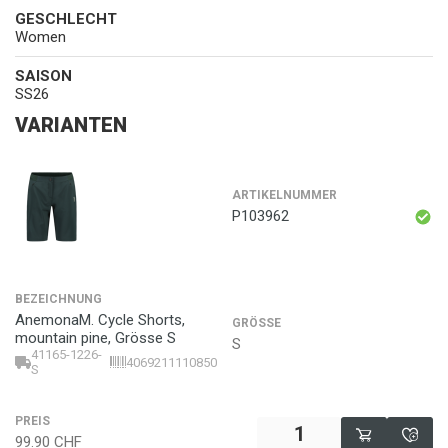
GESCHLECHT
Women
SAISON
SS26
VARIANTEN
ARTIKELNUMMER
P103962
BEZEICHNUNG
AnemonaM. Cycle Shorts,
GRÖSSE
mountain pine, Grösse S
S
41165-1226-
4069211110850
S
PREIS
99.90
CHF