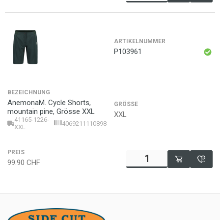
ARTIKELNUMMER
P103961
BEZEICHNUNG
AnemonaM. Cycle Shorts,
GRÖSSE
mountain pine, Grösse XXL
XXL
41165-1226-
4069211110898
XXL
PREIS
99.90
CHF