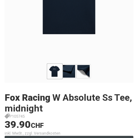
Fox Racing
W Absolute Ss Tee,
midnight
P105745
39.90
CHF
inkl. MwSt., zzgl. Versandkosten