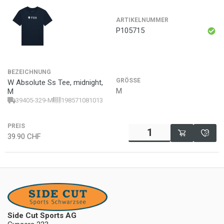
ARTIKELNUMMER
P105715
BEZEICHNUNG
GRÖSSE
W Absolute Ss Tee, midnight,
M
M
39405-329-M
198571081013
PREIS
39.90
CHF
Side Cut Sports AG