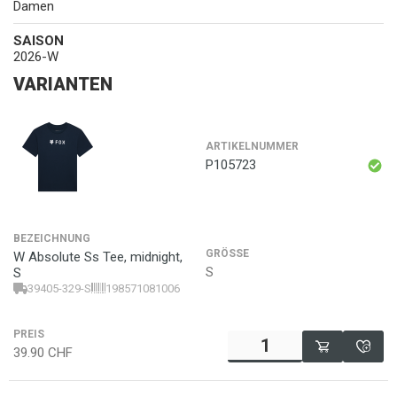
Damen
SAISON
2026-W
VARIANTEN
ARTIKELNUMMER
P105723
BEZEICHNUNG
GRÖSSE
W Absolute Ss Tee, midnight,
S
S
39405-329-S
198571081006
PREIS
39.90
CHF