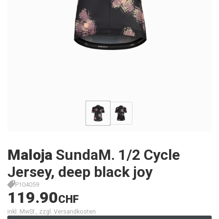
Maloja
SundaM. 1/2 Cycle
Jersey, deep black joy
P104059
119.90
CHF
inkl. MwSt., zzgl. Versandkosten