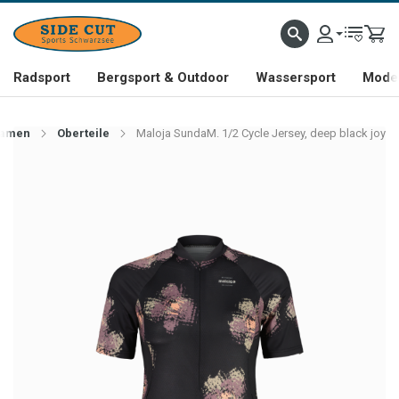
Radsport
Bergsport & Outdoor
Wassersport
Mode 
amen
Oberteile
Maloja SundaM. 1/2 Cycle Jersey, deep black joy