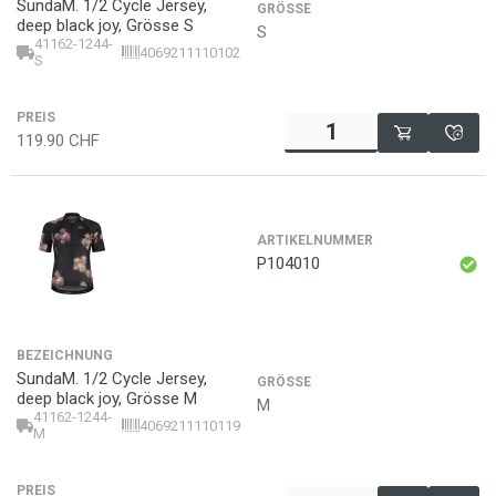
SundaM. 1/2 Cycle Jersey,
GRÖSSE
deep black joy, Grösse S
S
41162-1244-
4069211110102
S
PREIS
119.90
CHF
ARTIKELNUMMER
P104010
BEZEICHNUNG
SundaM. 1/2 Cycle Jersey,
GRÖSSE
deep black joy, Grösse M
M
41162-1244-
4069211110119
M
PREIS