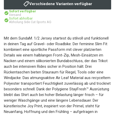
Verschiedene Varianten verfügbar
Sofort verfügbar
Versand
Sofort abholbar
Abholung Side Cut Sports AG
Mit dem SundaM. 1/2 Jersey startest du stilvoll und funktionell
in deinen Tag auf Gravel- oder Roadbike. Der feminine Slim Fit
kombiniert eine sportliche Passform mit clever platzierten
Details wie einem halblangen Front-Zip, Mesh-Einsätzen im
Nacken und einem silikonierten Bundabschluss, der das Trikot
auch bei intensiven Rides sicher in Position hält. Drei
Rückentaschen bieten Stauraum für Riegel, Tools oder eine
Windjacke. Das atmungsaktive Air Leaf Material aus recyceltem
Polyester transportiert Feuchtigkeit zuverlässig ab und trocknet
besonders schnell. Dank der Polygiene StayFresh™ Ausrüstung
bleibt das Shirt auch bei hoher Belastung länger frisch – für
weniger Waschgänge und eine längere Lebensdauer. Der
künstlerische Joy Print, inspiriert von der Primel, steht für
Neuanfang, Hoffnung und den Frühling – aufgetragen in