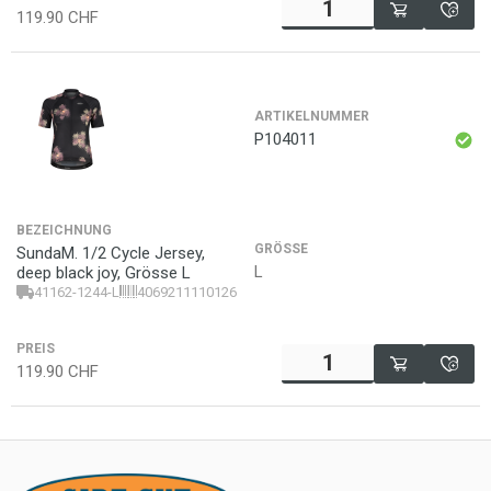
119.90
CHF
ARTIKELNUMMER
P104011
BEZEICHNUNG
GRÖSSE
SundaM. 1/2 Cycle Jersey,
L
deep black joy, Grösse L
41162-1244-L
4069211110126
PREIS
119.90
CHF