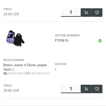
PREIS
29.00
CHF
ARTIKELNUMMER
P105616
BEZEICHNUNG
GRÖSSE
Bravo Junior II Glove, purple
L
haze, L
39078-298-YL
199270015514
PREIS
29.00
CHF