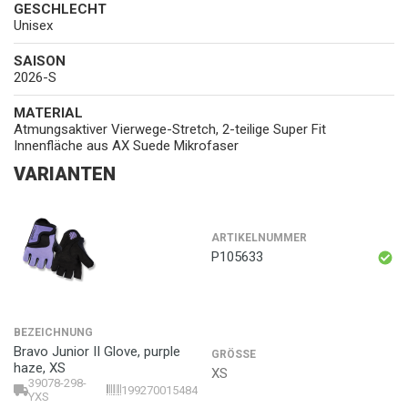
GESCHLECHT
Unisex
SAISON
2026-S
MATERIAL
Atmungsaktiver Vierwege-Stretch, 2-teilige Super Fit
Innenfläche aus AX Suede Mikrofaser
VARIANTEN
ARTIKELNUMMER
P105633
BEZEICHNUNG
Bravo Junior II Glove, purple
GRÖSSE
haze, XS
XS
39078-298-
199270015484
YXS