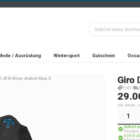
Mode / Ausrüstung
Wintersport
Gutschein
Occas
Giro
 JR III Glove, shabori blue, S
P1817
29.0
inkl. MwSt.,
Sofort 
Versand
Sofort a
Abholung