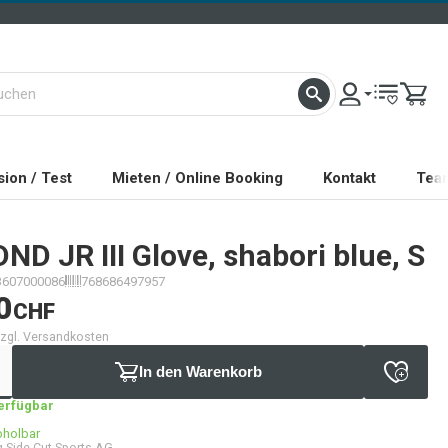
ion / Test
Mieten / Online Booking
Kontakt
Tea
DND JR III Glove, shabori blue, S
3607000086
768686497957
0
CHF
 zzgl. Versandkosten
In den Warenkorb
verfügbar
bholbar
 Side Cut Sports AG