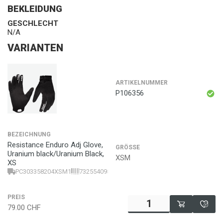
BEKLEIDUNG
GESCHLECHT
N/A
VARIANTEN
ARTIKELNUMMER
P106356
BEZEICHNUNG
Resistance Enduro Adj Glove,
GRÖSSE
Uranium black/Uranium Black,
XSM
XS
PC303358204XSM1
7325540956970
PREIS
79.00
CHF