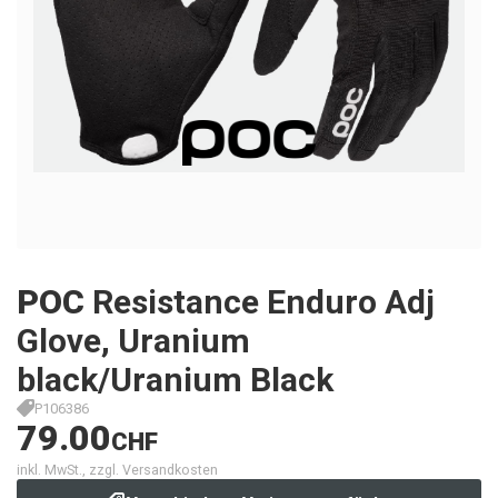
POC
Resistance Enduro Adj
Glove, Uranium
black/Uranium Black
P106386
79.00
CHF
inkl. MwSt., zzgl. Versandkosten