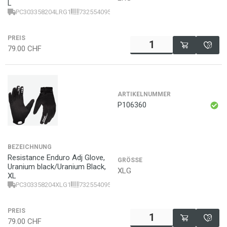
L
PC303358204LRG1
7325540956932
PREIS
79.00
CHF
ARTIKELNUMMER
P106360
BEZEICHNUNG
Resistance Enduro Adj Glove,
GRÖSSE
Uranium black/Uranium Black,
XLG
XL
PC303358204XLG1
7325540956963
PREIS
79.00
CHF