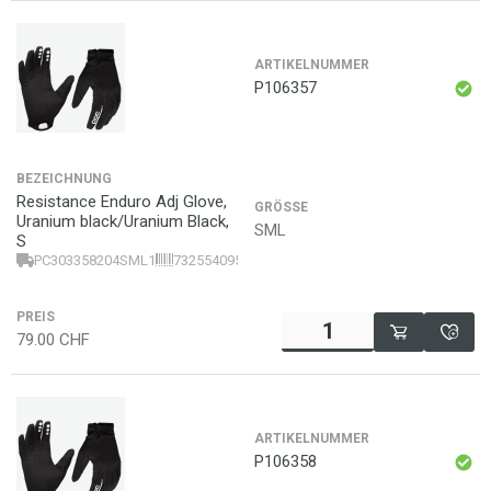
ARTIKELNUMMER
P106357
BEZEICHNUNG
Resistance Enduro Adj Glove,
GRÖSSE
Uranium black/Uranium Black,
SML
S
PC303358204SML1
7325540956956
PREIS
79.00
CHF
ARTIKELNUMMER
P106358