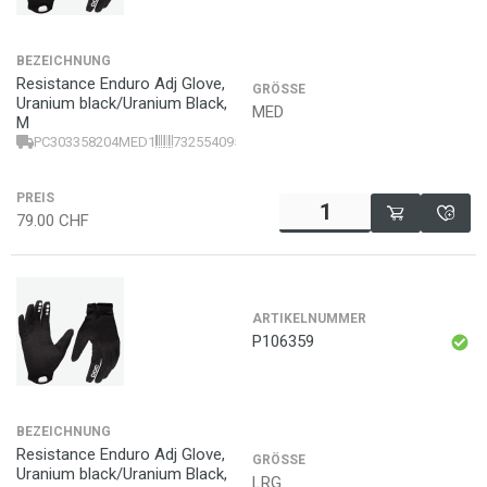
BEZEICHNUNG
Resistance Enduro Adj Glove,
GRÖSSE
Uranium black/Uranium Black,
MED
M
PC303358204MED1
7325540956949
PREIS
79.00
CHF
ARTIKELNUMMER
P106359
BEZEICHNUNG
Resistance Enduro Adj Glove,
GRÖSSE
Uranium black/Uranium Black,
LRG