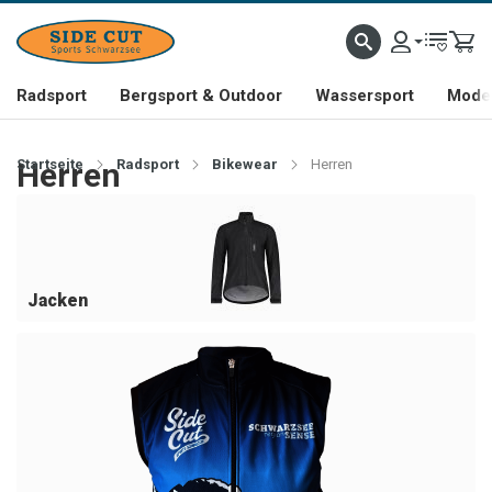
Radsport
Bergsport & Outdoor
Wassersport
Mode 
Startseite
Herren
Radsport
Bikewear
Herren
Jacken