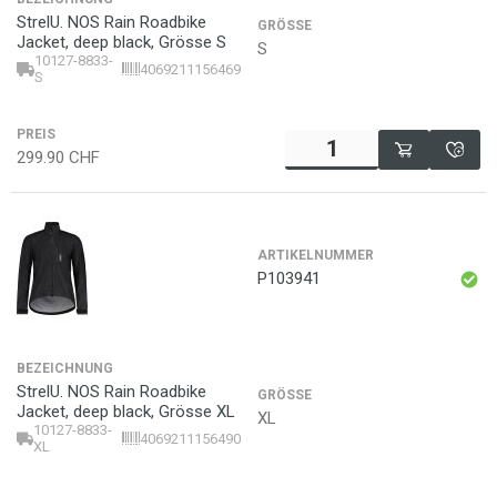
StrelU. NOS Rain Roadbike
GRÖSSE
Jacket, deep black, Grösse S
S
10127-8833-
4069211156469
S
PREIS
299.90
CHF
ARTIKELNUMMER
P103941
BEZEICHNUNG
StrelU. NOS Rain Roadbike
GRÖSSE
Jacket, deep black, Grösse XL
XL
10127-8833-
4069211156490
XL