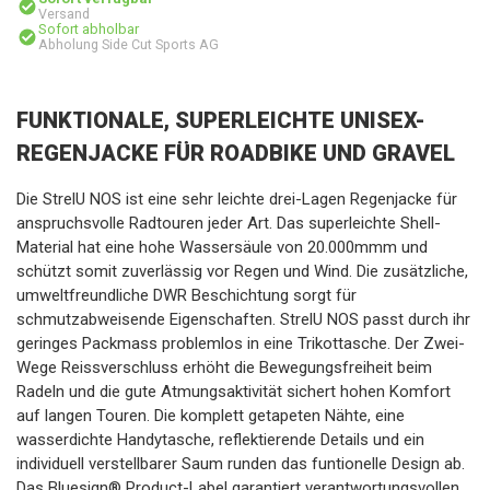
Versand
Sofort abholbar
Abholung Side Cut Sports AG
FUNKTIONALE, SUPERLEICHTE UNISEX-
REGENJACKE FÜR ROADBIKE UND GRAVEL
Die StrelU NOS ist eine sehr leichte drei-Lagen Regenjacke für
anspruchsvolle Radtouren jeder Art. Das superleichte Shell-
Material hat eine hohe Wassersäule von 20.000mmm und
schützt somit zuverlässig vor Regen und Wind. Die zusätzliche,
umweltfreundliche DWR Beschichtung sorgt für
schmutzabweisende Eigenschaften. StrelU NOS passt durch ihr
geringes Packmass problemlos in eine Trikottasche. Der Zwei-
Wege Reissverschluss erhöht die Bewegungsfreiheit beim
Radeln und die gute Atmungsaktivität sichert hohen Komfort
auf langen Touren. Die komplett getapeten Nähte, eine
wasserdichte Handytasche, reflektierende Details und ein
individuell verstellbarer Saum runden das funtionelle Design ab.
Das Bluesign® Product-Label garantiert verantwortungsvollen