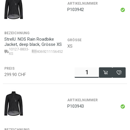
ARTIKELNUMMER
P103942
BEZEICHNUNG
StrelU. NOS Rain Roadbike
GRÖSSE
Jacket, deep black, Grösse XS
XS
10127-8833-
4069211156452
XS
PREIS
299.90
CHF
ARTIKELNUMMER
P103943
BEZEICHNUNG