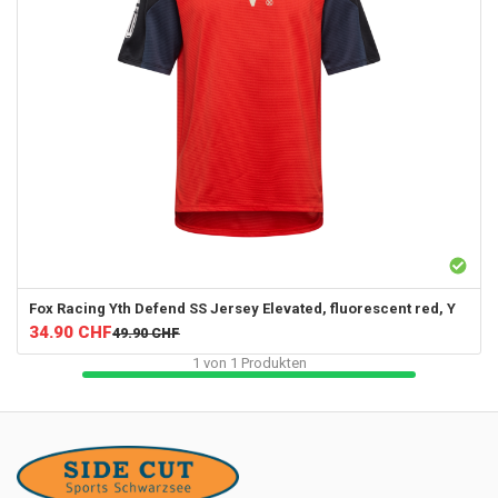
Fox Racing
Yth Defend SS Jersey Elevated, fluorescent red, Y
34.90
CHF
49.90
CHF
1
von
1
Produkten