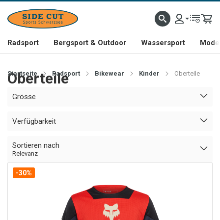
Radsport
Bergsport & Outdoor
Wassersport
Mode 
Startseite
Oberteile
Radsport
Bikewear
Kinder
Oberteile
Grösse
Verfügbarkeit
Sortieren nach
Relevanz
-30%