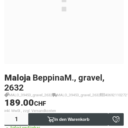
Maloja
BeppinaM., gravel,
2632
MALO_39453_gravel_2632
MALO_39453_gravel_2632
40692110272
189.00
CHF
inkl. MwSt., zzgl. Versandkosten
In den Warenkorb
Sofort verfügbar