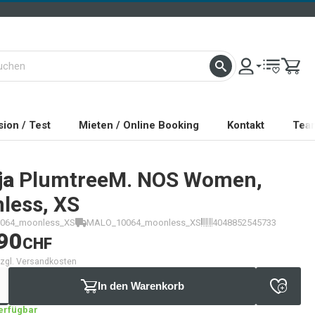
ion / Test
Mieten / Online Booking
Kontakt
Tea
ja
PlumtreeM. NOS Women,
less, XS
064_moonless_XS
MALO_10064_moonless_XS
4048852545733
90
CHF
 zzgl. Versandkosten
In den Warenkorb
verfügbar