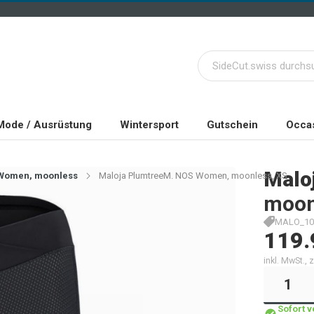
Mode / Ausrüstung
Wintersport
Gutschein
Occas
Malo
 Women, moonless
Maloja PlumtreeM. NOS Women, moonless, XS
moon
MALO_10
119.
inkl. MwSt.,
Sofort 