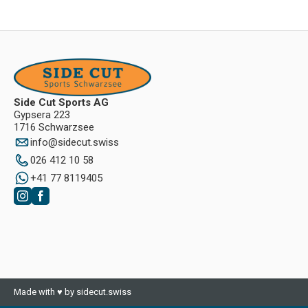
Side Cut Sports AG
Gypsera 223
1716 Schwarzsee
info
@
sidecut.swiss
026 412 10 58
+41 77 8119405
Made with ♥ by sidecut.swiss