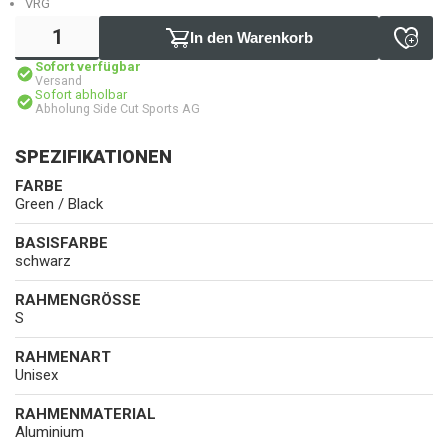
VRG
In den Warenkorb
Sofort verfügbar
Versand
Sofort abholbar
Abholung Side Cut Sports AG
SPEZIFIKATIONEN
FARBE
Green / Black
BASISFARBE
schwarz
RAHMENGRÖSSE
S
RAHMENART
Unisex
RAHMENMATERIAL
Aluminium