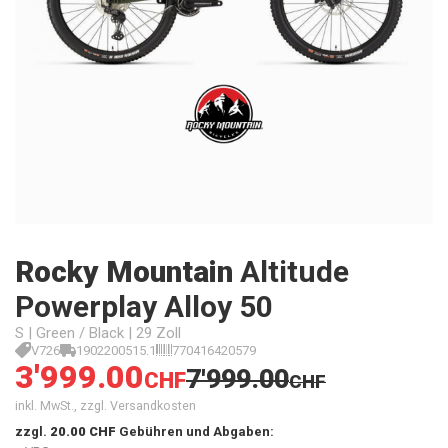
Rocky Mountain
Altitude
Powerplay Alloy 50
S | Green / Black | 29 Zoll
V726
1902200515.1
770416420579
3'999.00
7'999.00
CHF
CHF
inkl. MwSt., zzgl. Versandkosten
zzgl.
20.00 CHF
Gebühren und Abgaben: