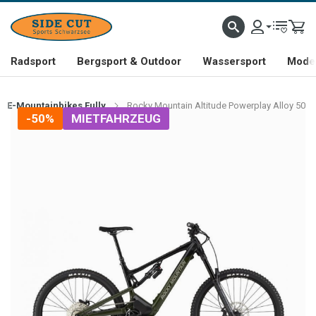
Radsport
Bergsport & Outdoor
Wassersport
Mode 
E-Mountainbikes Fully
Rocky Mountain Altitude Powerplay Alloy 50
-50%
MIETFAHRZEUG