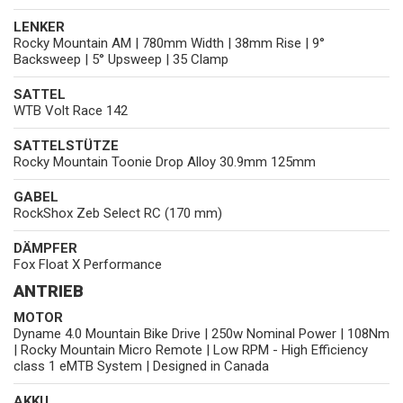
LENKER
Rocky Mountain AM | 780mm Width | 38mm Rise | 9°
Backsweep | 5° Upsweep | 35 Clamp
SATTEL
WTB Volt Race 142
SATTELSTÜTZE
Rocky Mountain Toonie Drop Alloy 30.9mm 125mm
GABEL
RockShox Zeb Select RC (170 mm)
DÄMPFER
Fox Float X Performance
ANTRIEB
MOTOR
Dyname 4.0 Mountain Bike Drive | 250w Nominal Power | 108Nm
| Rocky Mountain Micro Remote | Low RPM - High Efficiency
class 1 eMTB System | Designed in Canada
AKKU