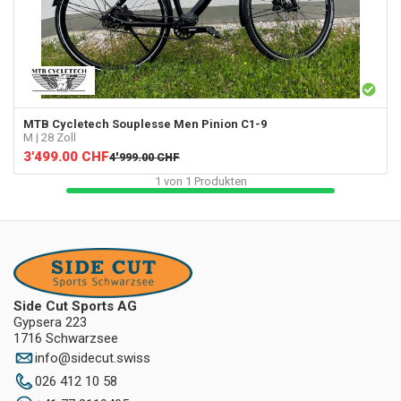
MTB Cycletech
Souplesse Men Pinion C1-9
M | 28 Zoll
3'499.00
CHF
4'999.00
CHF
1
von
1
Produkten
Side Cut Sports AG
Gypsera 223
1716 Schwarzsee
info
@
sidecut.swiss
026 412 10 58