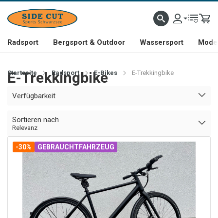
Radsport
Bergsport & Outdoor
Wassersport
Mode 
Startseite
E-Trekkingbike
Radsport
E-Bikes
E-Trekkingbike
Verfügbarkeit
Sortieren nach
Relevanz
-30%
GEBRAUCHTFAHRZEUG