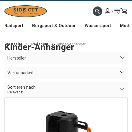
Radsport
Bergsport & Outdoor
Wassersport
Mode 
Startseite
Kinder-Anhänger
Radsport
Kinder-Anhänger
Hersteller
Verfügbarkeit
Sortieren nach
Relevanz