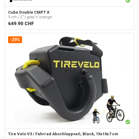
Cube
Double CMPT X
5 cm / 2" | grey´n´orange
649.90
CHF
-29%
Tire Velo
V3 / Fahrrad Abschleppseil, Black, 15x10x7 cm