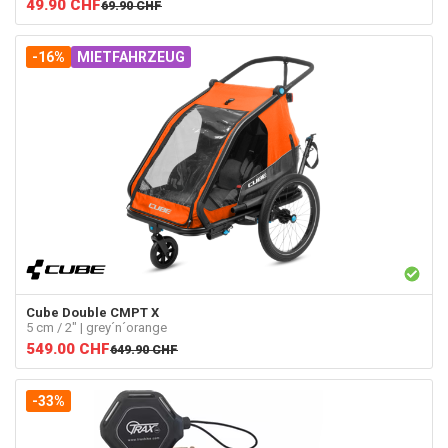
49.90
CHF
69.90
CHF
-16%
MIETFAHRZEUG
Cube
Double CMPT X
5 cm / 2" | grey´n´orange
549.00
CHF
649.90
CHF
-33%