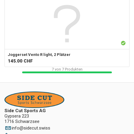
Joggerset Vento R light, 2 Plätzer
145.00
CHF
7
von
7
Produkten
Side Cut Sports AG
Gypsera 223
1716 Schwarzsee
info
@
sidecut.swiss