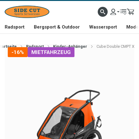
Radsport
Bergsport & Outdoor
Wassersport
Mode 
tartseite
Radsport
Kinder-Anhänger
Cube Double CMPT X
-16%
MIETFAHRZEUG