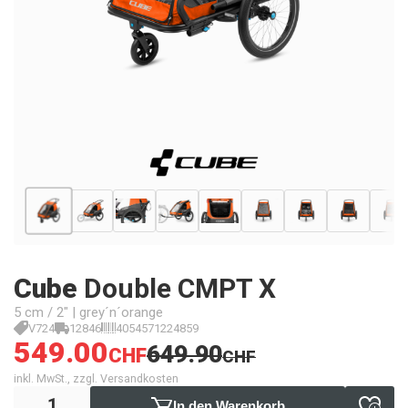
Cube
Double CMPT X
5 cm / 2" | grey´n´orange
V724
12846
4054571224859
549.00
649.90
CHF
CHF
inkl. MwSt., zzgl. Versandkosten
In den Warenkorb