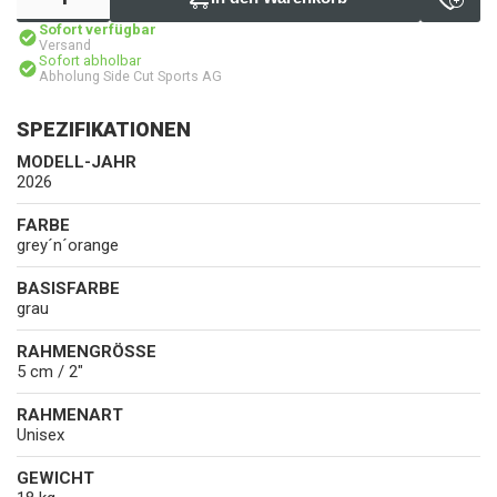
Sofort verfügbar
Versand
Sofort abholbar
Abholung Side Cut Sports AG
SPEZIFIKATIONEN
MODELL-JAHR
2026
FARBE
grey´n´orange
BASISFARBE
grau
RAHMENGRÖSSE
5 cm / 2"
RAHMENART
Unisex
GEWICHT